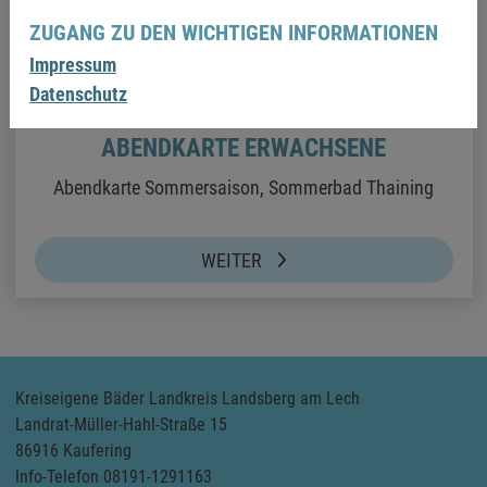
ZUGANG ZU DEN WICHTIGEN INFORMATIONEN
Impressum
Datenschutz
ABENDKARTE ERWACHSENE
Abendkarte Sommersaison, Sommerbad Thaining
WEITER
Kreiseigene Bäder Landkreis Landsberg am Lech
Landrat-Müller-Hahl-Straße 15
86916 Kaufering
Info-Telefon 08191-1291163