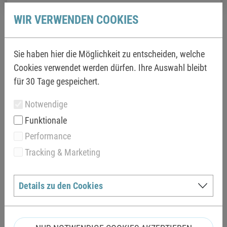
WIR VERWENDEN COOKIES
IN DEN WARENKORB LEGEN
Sie haben hier die Möglichkeit zu entscheiden, welche
ERLÄUTERUNGEN
Cookies verwendet werden dürfen. Ihre Auswahl bleibt
für 30 Tage gespeichert.
Gültig vom ersten Tag nach den Sommerferien in Bayern bis
zum Tag vor dem Muttertag. Eine Eintrittskarte berechtigt
Notwendige
zum einmaligen Eintritt und verliert beim Verlassen des
Funktionale
Bades ihre Gültigkeit. Die Badezeit endet 15 Minuten vor
Performance
Schließung. Sämtliche Vergünstigungen nur gegen Vorlage
eines gültigen Ausweises.
Tracking & Marketing
Erwachsene:
Details zu den Cookies
Personen ab 18 Jahren, die nicht unter den ermäßigten Tarif
fallen.
Ermäßigte: