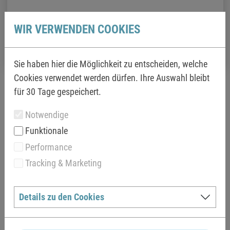
0,00 €
WIR VERWENDEN COOKIES
Gesamtpreis
18,30
€
Sie haben hier die Möglichkeit zu entscheiden, welche
Cookies verwendet werden dürfen. Ihre Auswahl bleibt
für 30 Tage gespeichert.
IN DEN WARENKORB LEGEN
Notwendige
ERLÄUTERUNGEN
Funktionale
Gültig vom ersten Tag nach den Sommerferien in Bayern bis
Performance
zum Tag vor dem Muttertag. Eine Eintrittskarte berechtigt
Tracking & Marketing
zum einmaligen Eintritt und verliert beim Verlassen des
Bades ihre Gültigkeit. Die Badezeit endet 15 Minuten vor
Details zu den Cookies
Schließung. Sämtliche Vergünstigungen nur gegen Vorlage
eines gültigen Ausweises.